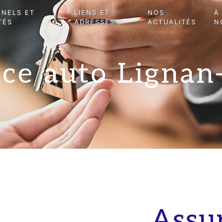
NNELS ET
LIENS ET
NOS
À
TÉS
ADRESSES
ACTUALITÉS
N
ce auto Lignan
Assu