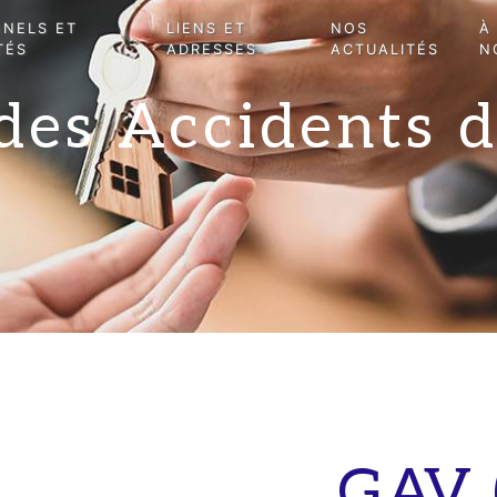
NNELS ET
LIENS ET
NOS
À
TÉS
ADRESSES
ACTUALITÉS
N
des Accidents d
GAV 