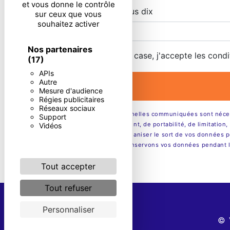
et vous donne le contrôle
Combien font un plus dix
sur ceux que vous
souhaitez activer
Nos partenaires
En cochant cette case, j'accepte les condi
(17)
APIs
Autre
Mesure d'audience
Régies publicitaires
Réseaux sociaux
** Les données personnelles communiquées sont nécessai
Support
rectification, d’effacement, de portabilité, de limitati
Vidéos
contrôle, ainsi que d’organiser le sort de vos données p
être demandé. Nous conservons vos données pendant la p
Tout accepter
Tout refuser
Personnaliser
©