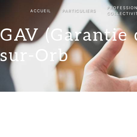
Panneau de gestion des cookies
PROFESSIO
ACCUEIL
PARTICULIERS
COLLECTIVI
GAV (Garantie 
sur-Orb