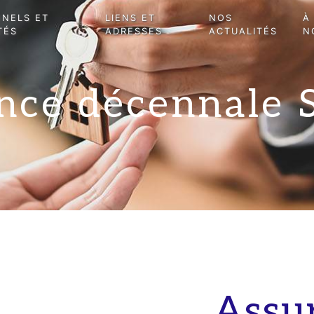
NNELS ET
LIENS ET
NOS
À
TÉS
ADRESSES
ACTUALITÉS
N
nce décennale 
Assu