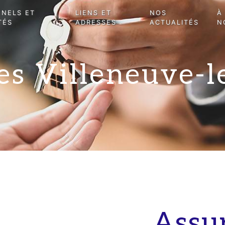
NNELS ET
LIENS ET
NOS
À
TÉS
ADRESSES
ACTUALITÉS
N
s Villeneuve-l
Assu